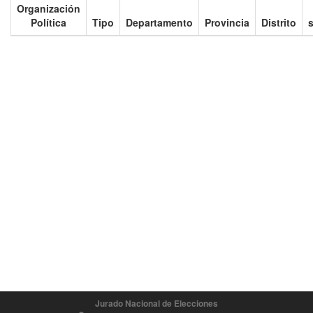
Organización
Política
Tipo
Departamento
Provincia
Distrito
s
Jurado Nacional de Elecciones